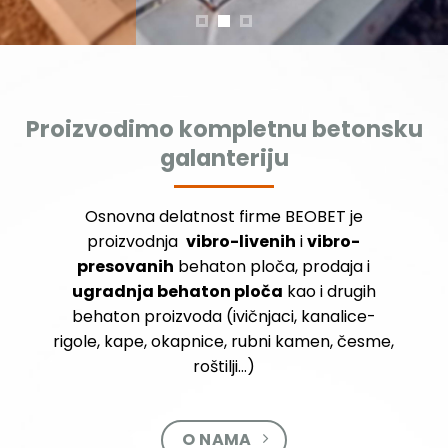
Proizvodimo kompletnu betonsku
galanteriju
Osnovna delatnost firme BEOBET je
proizvodnja
vibro-livenih
i
vibro-
presovanih
behaton ploča, prodaja i
ugradnja behaton ploča
kao i drugih
behaton proizvoda (ivičnjaci, kanalice-
rigole, kape, okapnice, rubni kamen, česme,
roštilji…)
O NAMA