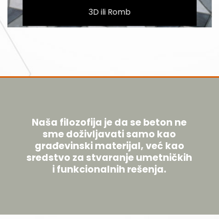
3D ili Romb
Naša filozofija je da se beton ne
sme doživljavati samo kao
građevinski materijal, već kao
sredstvo za stvaranje umetničkih
i funkcionalnih rešenja.