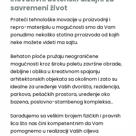
savremeni život
Prateći tehnološke inovacije u proizvodnji i
repro-materijalu u mogućnosti smo da Vam
ponudimo nekoliko stotina prroizvoda od kojih
neke možete videti ma sajtu.
Behaton ploče pružaju neograničene
mogućnosti kroz široku paletu završne obrade,
debljine i oblika u kreativnom spajanju
arhitektonskih objekata sa okolinom i zato su
idealne za uređenje Vaših dvorišta, rezidencija,
parkova, pešaćkih prostora, uređenje oko
bazena, poslovno-stambenog kompleksa…
Sarađujemo sa velikim brojem fizičkih i pravnih
lica što nas čini kompetentnim da Vam
pomognemo u realizaciji Vaših ciljeva.